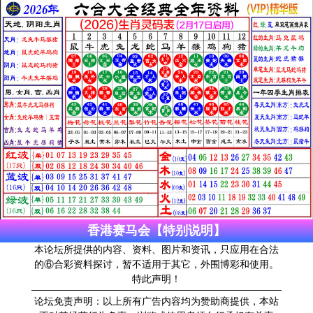
香港赛马会【特别说明】
本论坛所提供的内容、资料、图片和资讯，只应用在合法
的⑥合彩资料探讨，暂不适用于其它，外围博彩和使用。
特此声明！
论坛免责声明：以上所有广告内容均为赞助商提供，本站