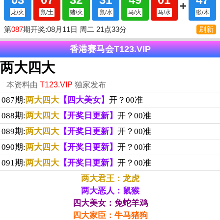
香港赛马会
T123.VIP
两大四大
本资料由
T123.VIP
独家发布
087期:
两大四大
【四大美女】
开？00准
088期:
两大四大
【开奖日更新】
开？00准
089期:
两大四大
【开奖日更新】
开？00准
090期:
两大四大
【开奖日更新】
开？00准
091期:
两大四大
【开奖日更新】
开？00准
两大君王：龙虎
两大恶人：鼠猴
四大美女：兔蛇羊鸡
四大家臣：牛马猪狗