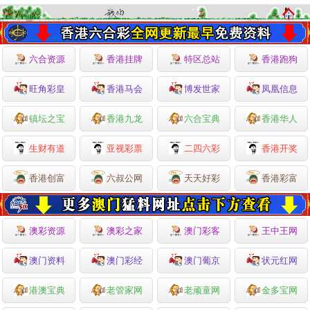
六合资源
香港挂牌
特区总站
香港跑狗
旺角彩皇
香港马会
博发世家
凤凰信息
镇坛之宝
香港九龙
六合宝典
香港华人
生财有道
亚视彩票
二四六彩
香港开奖
香港创富
六叔公网
天天好彩
香港彩富
澳彩资源
澳彩之家
澳门彩客
王中王网
澳门资料
澳门彩经
澳门葡京
状元红网
港澳宝典
老管家网
老顽童网
金多宝网