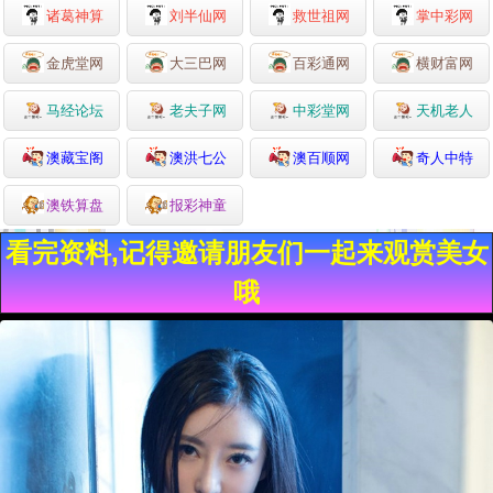
诸葛神算
刘半仙网
救世祖网
掌中彩网
金虎堂网
大三巴网
百彩通网
横财富网
马经论坛
老夫子网
中彩堂网
天机老人
澳藏宝阁
澳洪七公
澳百顺网
奇人中特
澳铁算盘
报彩神童
看完资料,记得邀请朋友们一起来观赏美女
哦