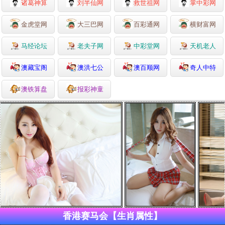
诸葛神算
刘半仙网
救世祖网
掌中彩网
金虎堂网
大三巴网
百彩通网
横财富网
马经论坛
老夫子网
中彩堂网
天机老人
澳藏宝阁
澳洪七公
澳百顺网
奇人中特
澳铁算盘
报彩神童
香港赛马会【生肖属性】