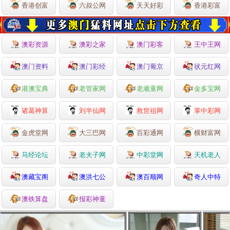
香港创富
六叔公网
天天好彩
香港彩富
澳彩资源
澳彩之家
澳门彩客
王中王网
澳门资料
澳门彩经
澳门葡京
状元红网
港澳宝典
老管家网
老顽童网
金多宝网
诸葛神算
刘半仙网
救世祖网
掌中彩网
金虎堂网
大三巴网
百彩通网
横财富网
马经论坛
老夫子网
中彩堂网
天机老人
澳藏宝阁
澳洪七公
澳百顺网
奇人中特
澳铁算盘
报彩神童