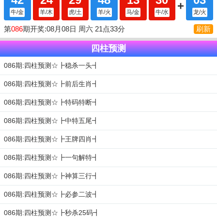
四柱预测
086期:四柱预测☆┣稳杀一头┫
086期:四柱预测☆┣前后生肖┫
086期:四柱预测☆┣特码特断┫
086期:四柱预测☆┣中特五尾┫
086期:四柱预测☆┣王牌四肖┫
086期:四柱预测☆┣一句解特┫
086期:四柱预测☆┣神算三行┫
086期:四柱预测☆┣必参二波┫
086期:四柱预测☆┣秒杀25码┫