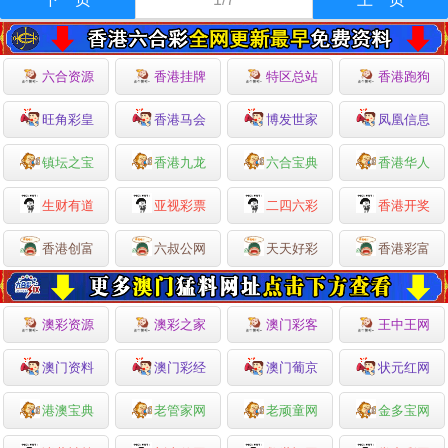
六合资源
香港挂牌
特区总站
香港跑狗
旺角彩皇
香港马会
博发世家
凤凰信息
镇坛之宝
香港九龙
六合宝典
香港华人
生财有道
亚视彩票
二四六彩
香港开奖
香港创富
六叔公网
天天好彩
香港彩富
澳彩资源
澳彩之家
澳门彩客
王中王网
澳门资料
澳门彩经
澳门葡京
状元红网
港澳宝典
老管家网
老顽童网
金多宝网