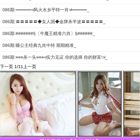
086期:═════≮风火水乡平特一肖≯═════_
086期:〓〓〓〓〓◆女人国◆金牌杀半波〓〓〓〓〓_
086期:#######§〔牛魔王精准六肖〕§######_
086期:睡公主经典九肖中特 期期精准_
086期:≡≡≡杀一头≡≡≡≮实力见证.你的选择.你的财富!≯_
下一页
1/11
上一页