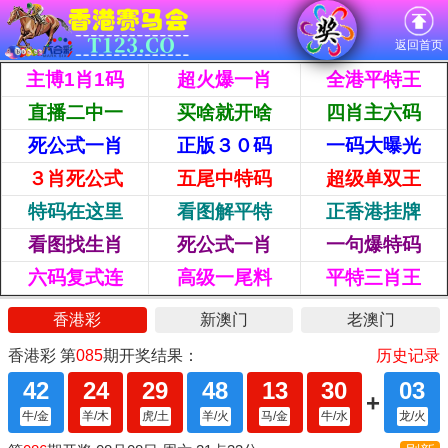
返回首页
主博1肖1码
超火爆一肖
全港平特王
直播二中一
买啥就开啥
四肖主六码
死公式一肖
正版３０码
一码大曝光
３肖死公式
五尾中特码
超级单双王
特码在这里
看图解平特
正香港挂牌
看图找生肖
死公式一肖
一句爆特码
六码复式连
高级一尾料
平特三肖王