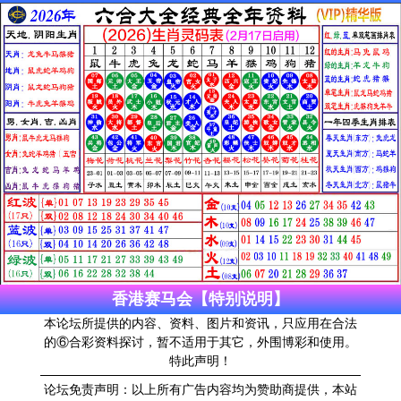
香港赛马会【特别说明】
本论坛所提供的内容、资料、图片和资讯，只应用在合法
的⑥合彩资料探讨，暂不适用于其它，外围博彩和使用。
特此声明！
论坛免责声明：以上所有广告内容均为赞助商提供，本站