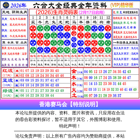
香港赛马会【特别说明】
本论坛所提供的内容、资料、图片和资讯，只应用在合法
的⑥合彩资料探讨，暂不适用于其它，外围博彩和使用。
特此声明！
论坛免责声明：以上所有广告内容均为赞助商提供，本站