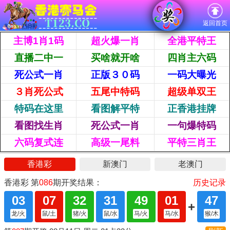
返回首页
主博1肖1码
超火爆一肖
全港平特王
直播二中一
买啥就开啥
四肖主六码
死公式一肖
正版３０码
一码大曝光
３肖死公式
五尾中特码
超级单双王
特码在这里
看图解平特
正香港挂牌
看图找生肖
死公式一肖
一句爆特码
六码复式连
高级一尾料
平特三肖王