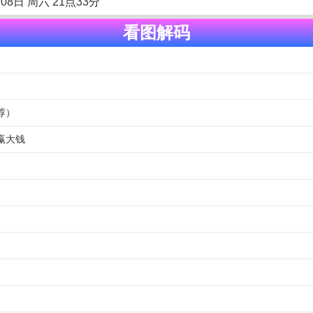
看图解码
荐）
赢大钱