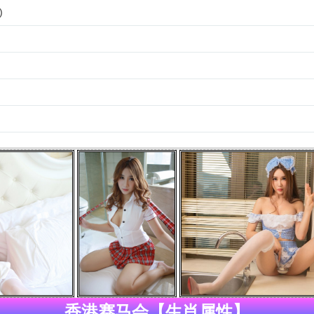
)
香港赛马会【生肖属性】