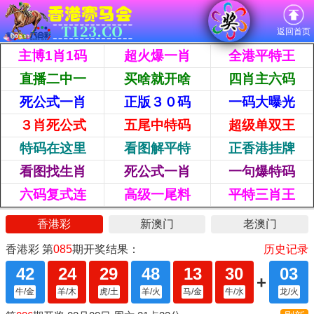
返回首页
主博1肖1码
超火爆一肖
全港平特王
直播二中一
买啥就开啥
四肖主六码
死公式一肖
正版３０码
一码大曝光
３肖死公式
五尾中特码
超级单双王
特码在这里
看图解平特
正香港挂牌
看图找生肖
死公式一肖
一句爆特码
六码复式连
高级一尾料
平特三肖王