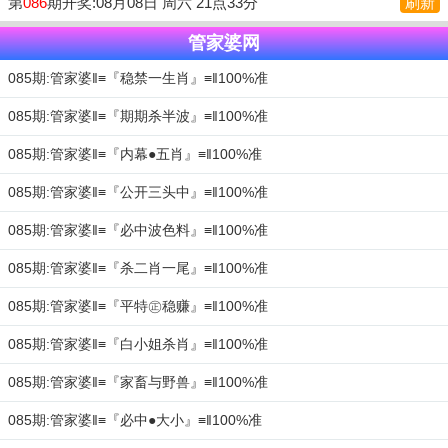
管家婆网
085期:管家婆‖≡『稳禁一生肖』≡‖100%准
085期:管家婆‖≡『期期杀半波』≡‖100%准
085期:管家婆‖≡『内幕●五肖』≡‖100%准
085期:管家婆‖≡『公开三头中』≡‖100%准
085期:管家婆‖≡『必中波色料』≡‖100%准
085期:管家婆‖≡『杀二肖一尾』≡‖100%准
085期:管家婆‖≡『平特㊣稳赚』≡‖100%准
085期:管家婆‖≡『白小姐杀肖』≡‖100%准
085期:管家婆‖≡『家畜与野兽』≡‖100%准
085期:管家婆‖≡『必中●大小』≡‖100%准