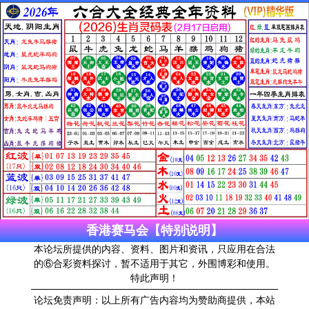
香港赛马会【特别说明】
本论坛所提供的内容、资料、图片和资讯，只应用在合法
的⑥合彩资料探讨，暂不适用于其它，外围博彩和使用。
特此声明！
论坛免责声明：以上所有广告内容均为赞助商提供，本站