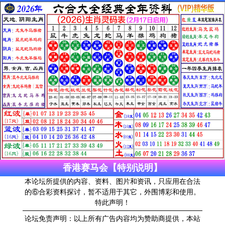
香港赛马会【特别说明】
本论坛所提供的内容、资料、图片和资讯，只应用在合法
的⑥合彩资料探讨，暂不适用于其它，外围博彩和使用。
特此声明！
论坛免责声明：以上所有广告内容均为赞助商提供，本站