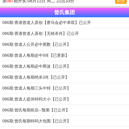
曾氏集团
086期:香港曾道人原创【赛马会必中单双】已公开
086期:香港曾道人原创【无错杀肖】已公开
086期:曾道人公开必中尾数【已公开】
086期:曾道人每期必中9肖【已更新】
086期:曾道人每期必中两波【已公开】
086期:曾道人每期绝杀3肖【已公开】
086期:曾道人每期三头中特【已公开】
086期:曾道人提供特码大小【已公开】
086期:曾氏每期前后--预测【已公开】
086期:曾氏每期特码大包围【已公开】