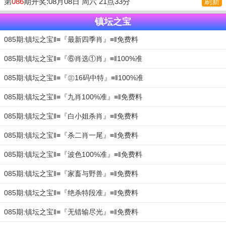
镇坛之宝
085期:镇坛之宝‖≡『最新四季肖』≡‖免费料
085期:镇坛之宝‖≡『⑥肖选①肖』≡‖100%准
085期:镇坛之宝‖≡『㊣16码中特』≡‖100%准
085期:镇坛之宝‖≡『九肖100%准』≡‖免费料
085期:镇坛之宝‖≡『白小姐杀肖』≡‖免费料
085期:镇坛之宝‖≡『杀二肖一尾』≡‖免费料
085期:镇坛之宝‖≡『波色100%准』≡‖免费料
085期:镇坛之宝‖≡『家畜与野兽』≡‖免费料
085期:镇坛之宝‖≡『绝杀特段准』≡‖免费料
085期:镇坛之宝‖≡『无错输尽光』≡‖免费料