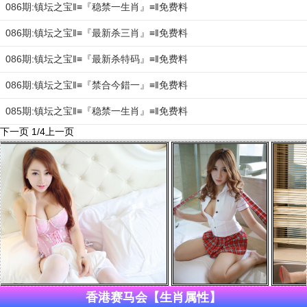
086期:镇坛之宝‖≡『稳禁一生肖』≡‖免费料
086期:镇坛之宝‖≡『最新杀三肖』≡‖免费料
086期:镇坛之宝‖≡『最新杀特码』≡‖免费料
086期:镇坛之宝‖≡『禁合今錯一』≡‖免费料
085期:镇坛之宝‖≡『稳禁一生肖』≡‖免费料
下一页
1/4
上一页
香港赛马会【生肖属性】