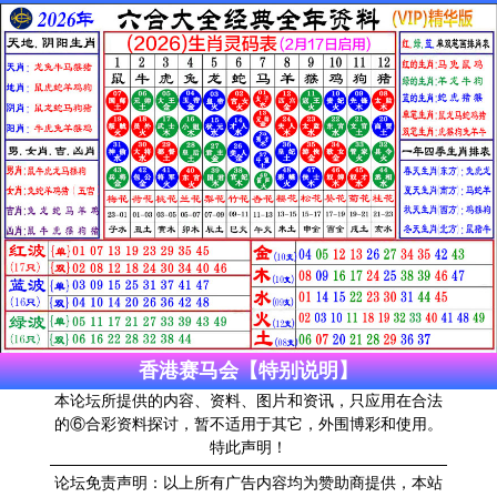
香港赛马会【特别说明】
本论坛所提供的内容、资料、图片和资讯，只应用在合法
的⑥合彩资料探讨，暂不适用于其它，外围博彩和使用。
特此声明！
论坛免责声明：以上所有广告内容均为赞助商提供，本站