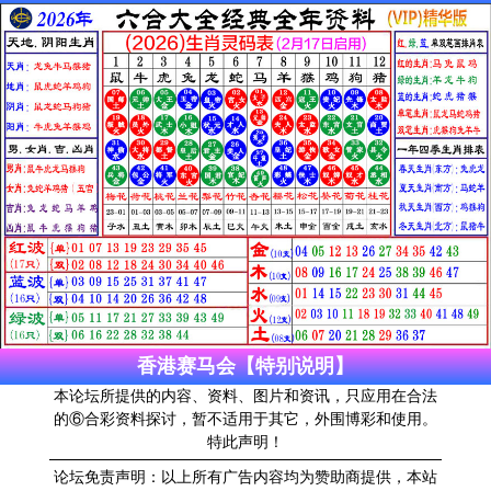
香港赛马会【特别说明】
本论坛所提供的内容、资料、图片和资讯，只应用在合法
的⑥合彩资料探讨，暂不适用于其它，外围博彩和使用。
特此声明！
论坛免责声明：以上所有广告内容均为赞助商提供，本站