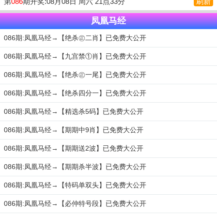
凤凰马经
086期:凤凰马经→【绝杀㊣二肖】已免费大公开
086期:凤凰马经→【九宫禁①肖】已免费大公开
086期:凤凰马经→【绝杀㊣一尾】已免费大公开
086期:凤凰马经→【绝杀四分一】已免费大公开
086期:凤凰马经→【精选杀5码】已免费大公开
086期:凤凰马经→【期期中9肖】已免费大公开
086期:凤凰马经→【期期送2波】已免费大公开
086期:凤凰马经→【期期杀半波】已免费大公开
086期:凤凰马经→【特码单双头】已免费大公开
086期:凤凰马经→【必仲特号段】已免费大公开