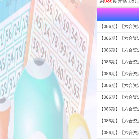
【086期】【六合资
【086期】【六合资
【086期】【六合资
【086期】【六合资
【086期】【六合资
【086期】【六合资
【086期】【六合资
【086期】【六合资
【086期】【六合资
【086期】【六合资