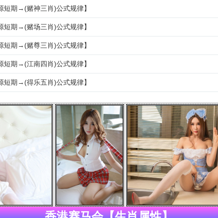
源短期→(赌神三肖)公式规律】
源短期→(赌场三肖)公式规律】
源短期→(赌尊三肖)公式规律】
源短期→(江南四肖)公式规律】
源短期→(得乐五肖)公式规律】
香港赛马会【生肖属性】