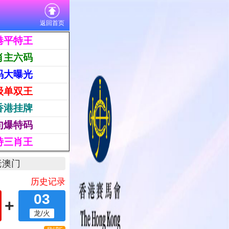
返回首页
港平特王
肖主六码
码大曝光
级单双王
香港挂牌
句爆特码
特三肖王