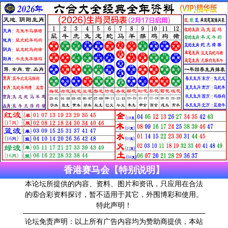
香港赛马会【特别说明】
本论坛所提供的内容、资料、图片和资讯，只应用在合法
的⑥合彩资料探讨，暂不适用于其它，外围博彩和使用。
特此声明！
论坛免责声明：以上所有广告内容均为赞助商提供，本站