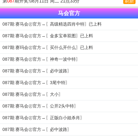
马会官方
087期:赛马会㊣官方→〖高级精选四肖中特〗已上料
087期:赛马会㊣官方→〖金多宝单双图〗已上料
087期:赛玛会㊣官方→〖买什么开什么〗已上料
087期:赛马会㊣官方→〖神奇一波中特〗
087期:赛马会㊣官方→〖必中波路〗
087期:赛马会㊣官方→〖3尾中特〗
087期:赛马会㊣官方→〖大小〗
087期:赛马会㊣官方→〖公开2头中特〗
087期:赛马会㊣官方→〖正版白小姐杀肖〗
087期:赛马会㊣官方→〖必中波路〗