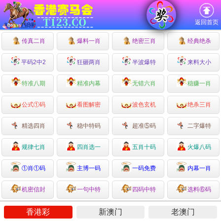
返回首页
传真二肖
爆料一肖
绝密三肖
经典绝杀
平码2中2
狂砸两肖
半波爆特
来料大小
特准八期
精准内幕
无错六肖
稳赚一肖
公式①码
看图解密
波色玄机
绝杀三肖
精选四肖
稳中特码
超准⑤码
二字爆特
规律七肖
四肖选一
五肖十码
火爆八码
①肖①码
主博一码
一码免费
内幕一肖
机密信封
一句中特
四码中特
选料⑥码