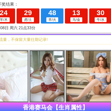
流量，不保留大量往期记录!
香港赛马会【生肖属性】