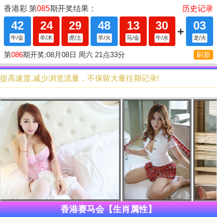
提高速度,减少浏览流量，不保留大量往期记录!
香港赛马会【生肖属性】