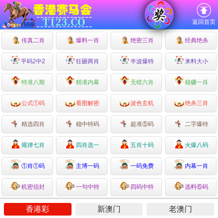
返回首页
传真二肖
爆料一肖
绝密三肖
经典绝杀
平码2中2
狂砸两肖
半波爆特
来料大小
特准八期
精准内幕
无错六肖
稳赚一肖
公式①码
看图解密
波色玄机
绝杀三肖
精选四肖
稳中特码
超准⑤码
二字爆特
规律七肖
四肖选一
五肖十码
火爆八码
①肖①码
主博一码
一码免费
内幕一肖
机密信封
一句中特
四码中特
选料⑥码