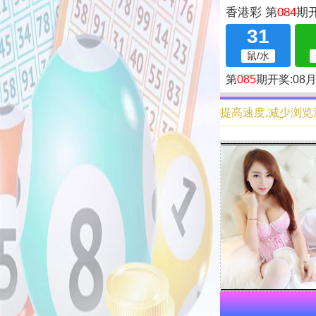
提高速度,减少浏览