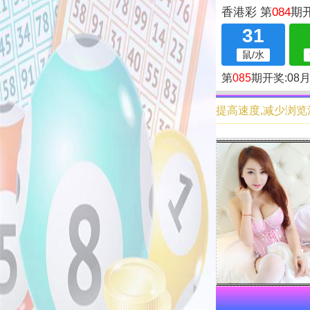
提高速度,减少浏览