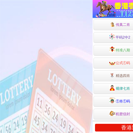
传真二肖
平码2中2
特准八期
公式①码
精选四肖
规律七肖
①肖①码
机密信封