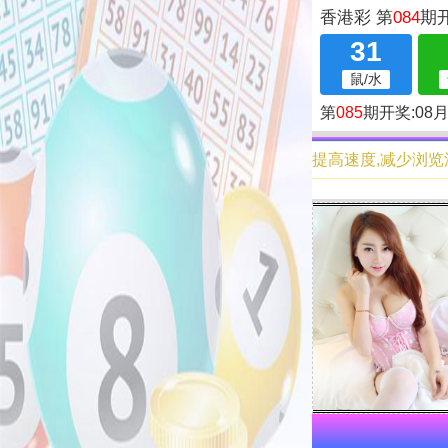
提高速度,减少浏览