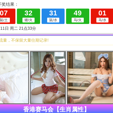
流量，不保留大量往期记录!
香港赛马会【生肖属性】