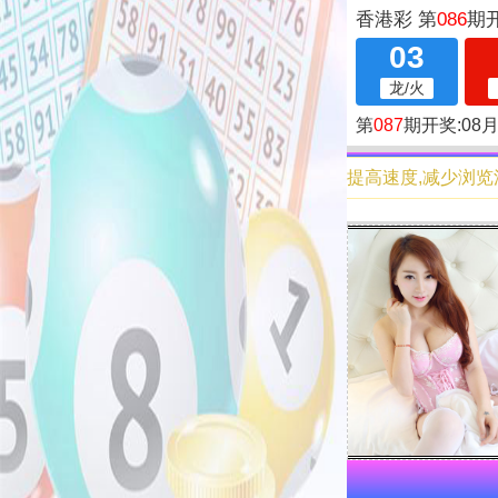
提高速度,减少浏览