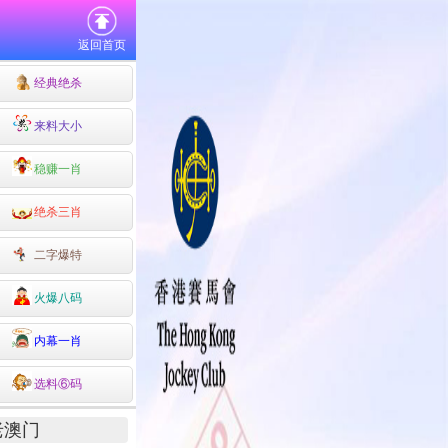
返回首页
经典绝杀
来料大小
稳赚一肖
绝杀三肖
二字爆特
火爆八码
内幕一肖
选料⑥码