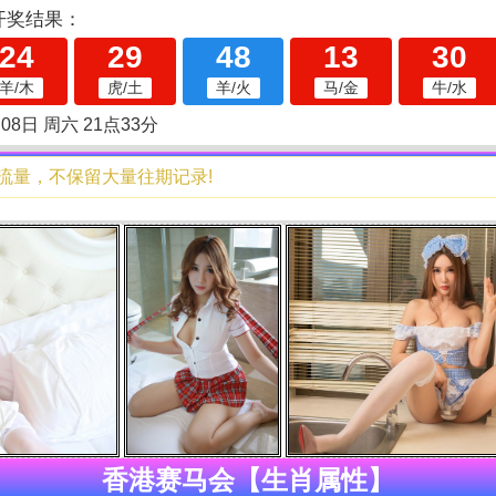
流量，不保留大量往期记录!
香港赛马会【生肖属性】