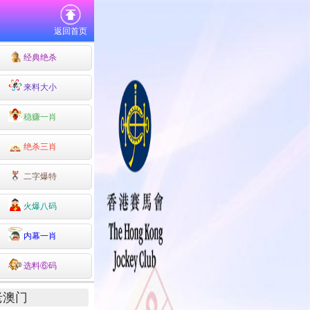
返回首页
经典绝杀
来料大小
稳赚一肖
绝杀三肖
二字爆特
火爆八码
内幕一肖
选料⑥码