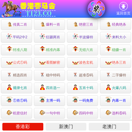
返回首页
传真二肖
爆料一肖
绝密三肖
经典绝杀
平码2中2
狂砸两肖
半波爆特
来料大小
特准八期
精准内幕
无错六肖
稳赚一肖
公式①码
看图解密
波色玄机
绝杀三肖
精选四肖
稳中特码
超准⑤码
二字爆特
规律七肖
四肖选一
五肖十码
火爆八码
①肖①码
主博一码
一码免费
内幕一肖
机密信封
一句中特
四码中特
选料⑥码