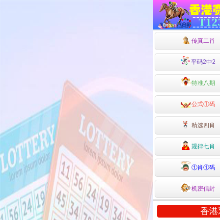
传真二肖
平码2中2
特准八期
公式①码
精选四肖
规律七肖
①肖①码
机密信封