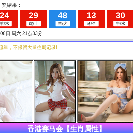
流量，不保留大量往期记录!
香港赛马会【生肖属性】