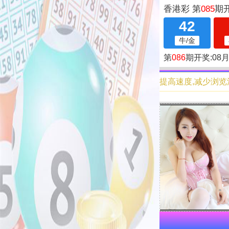
提高速度,减少浏览