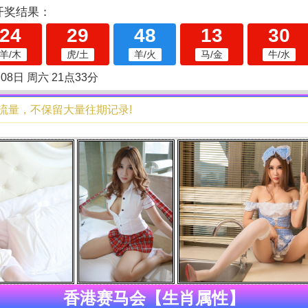
流量，不保留大量往期记录!
香港赛马会【生肖属性】