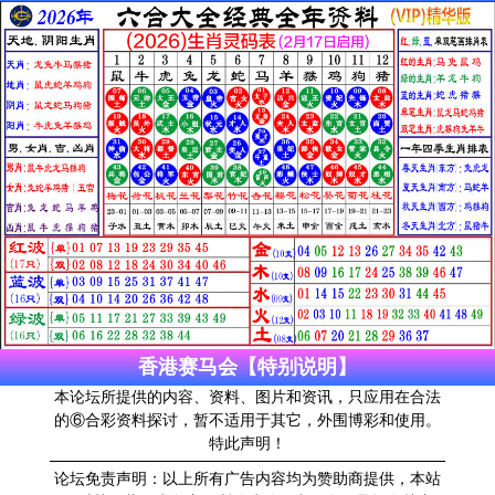
香港赛马会【特别说明】
本论坛所提供的内容、资料、图片和资讯，只应用在合法
的⑥合彩资料探讨，暂不适用于其它，外围博彩和使用。
特此声明！
论坛免责声明：以上所有广告内容均为赞助商提供，本站