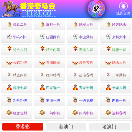
返回首页
传真二肖
爆料一肖
绝密三肖
经典绝杀
平码2中2
狂砸两肖
半波爆特
来料大小
特准八期
精准内幕
无错六肖
稳赚一肖
公式①码
看图解密
波色玄机
绝杀三肖
精选四肖
稳中特码
超准⑤码
二字爆特
规律七肖
四肖选一
五肖十码
火爆八码
①肖①码
主博一码
一码免费
内幕一肖
机密信封
一句中特
四码中特
选料⑥码