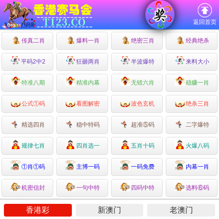
返回首页
传真二肖
爆料一肖
绝密三肖
经典绝杀
平码2中2
狂砸两肖
半波爆特
来料大小
特准八期
精准内幕
无错六肖
稳赚一肖
公式①码
看图解密
波色玄机
绝杀三肖
精选四肖
稳中特码
超准⑤码
二字爆特
规律七肖
四肖选一
五肖十码
火爆八码
①肖①码
主博一码
一码免费
内幕一肖
机密信封
一句中特
四码中特
选料⑥码