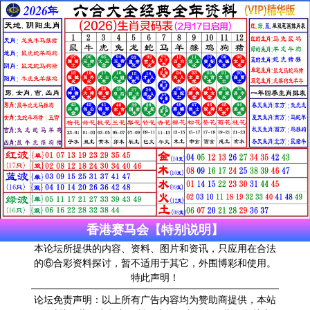
香港赛马会【特别说明】
本论坛所提供的内容、资料、图片和资讯，只应用在合法
的⑥合彩资料探讨，暂不适用于其它，外围博彩和使用。
特此声明！
论坛免责声明：以上所有广告内容均为赞助商提供，本站