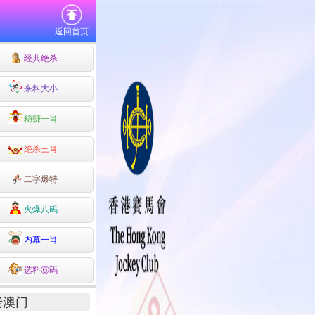
返回首页
经典绝杀
来料大小
稳赚一肖
绝杀三肖
二字爆特
火爆八码
内幕一肖
选料⑥码