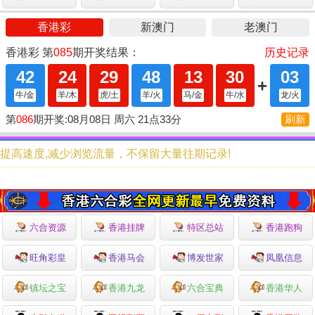
提高速度,减少浏览流量，不保留大量往期记录!
六合资源
香港挂牌
特区总站
香港跑狗
旺角彩皇
香港马会
博发世家
凤凰信息
镇坛之宝
香港九龙
六合宝典
香港华人