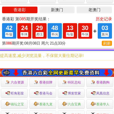
提高速度,减少浏览流量，不保留大量往期记录!
六合资源
香港挂牌
特区总站
香港跑狗
旺角彩皇
香港马会
博发世家
凤凰信息
镇坛之宝
香港九龙
六合宝典
香港华人