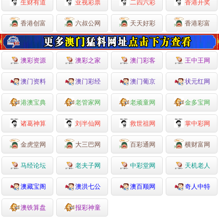
生财有道
亚视彩票
二四六彩
香港开奖
香港创富
六叔公网
天天好彩
香港彩富
澳彩资源
澳彩之家
澳门彩客
王中王网
澳门资料
澳门彩经
澳门葡京
状元红网
港澳宝典
老管家网
老顽童网
金多宝网
诸葛神算
刘半仙网
救世祖网
掌中彩网
金虎堂网
大三巴网
百彩通网
横财富网
马经论坛
老夫子网
中彩堂网
天机老人
澳藏宝阁
澳洪七公
澳百顺网
奇人中特
澳铁算盘
报彩神童