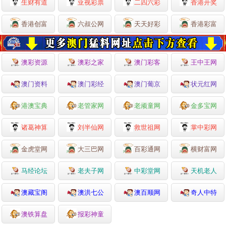
生财有道
亚视彩票
二四六彩
香港开奖
香港创富
六叔公网
天天好彩
香港彩富
澳彩资源
澳彩之家
澳门彩客
王中王网
澳门资料
澳门彩经
澳门葡京
状元红网
港澳宝典
老管家网
老顽童网
金多宝网
诸葛神算
刘半仙网
救世祖网
掌中彩网
金虎堂网
大三巴网
百彩通网
横财富网
马经论坛
老夫子网
中彩堂网
天机老人
澳藏宝阁
澳洪七公
澳百顺网
奇人中特
澳铁算盘
报彩神童