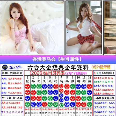
香港赛马会【生肖属性】