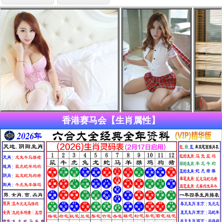
香港赛马会【生肖属性】