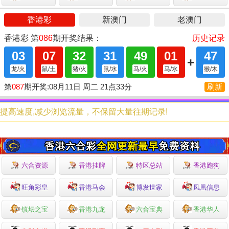
提高速度,减少浏览流量，不保留大量往期记录!
六合资源
香港挂牌
特区总站
香港跑狗
旺角彩皇
香港马会
博发世家
凤凰信息
镇坛之宝
香港九龙
六合宝典
香港华人