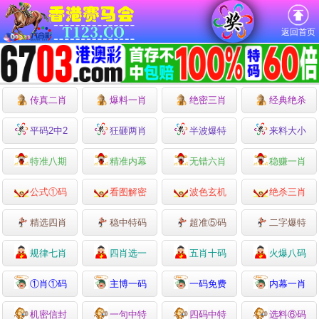
返回首页
传真二肖
爆料一肖
绝密三肖
经典绝杀
平码2中2
狂砸两肖
半波爆特
来料大小
特准八期
精准内幕
无错六肖
稳赚一肖
公式①码
看图解密
波色玄机
绝杀三肖
精选四肖
稳中特码
超准⑤码
二字爆特
规律七肖
四肖选一
五肖十码
火爆八码
①肖①码
主博一码
一码免费
内幕一肖
机密信封
一句中特
四码中特
选料⑥码