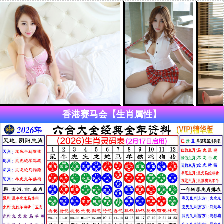
香港赛马会【生肖属性】