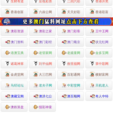
生财有道
亚视彩票
二四六彩
香港开奖
香港创富
六叔公网
天天好彩
香港彩富
澳彩资源
澳彩之家
澳门彩客
王中王网
澳门资料
澳门彩经
澳门葡京
状元红网
港澳宝典
老管家网
老顽童网
金多宝网
诸葛神算
刘半仙网
救世祖网
掌中彩网
金虎堂网
大三巴网
百彩通网
横财富网
马经论坛
老夫子网
中彩堂网
天机老人
澳藏宝阁
澳洪七公
澳百顺网
奇人中特
澳铁算盘
报彩神童