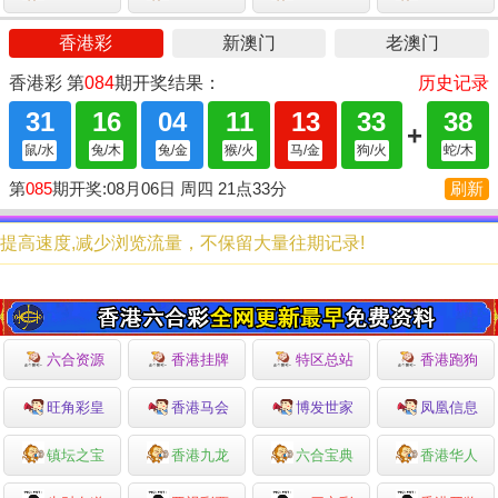
提高速度,减少浏览流量，不保留大量往期记录!
六合资源
香港挂牌
特区总站
香港跑狗
旺角彩皇
香港马会
博发世家
凤凰信息
镇坛之宝
香港九龙
六合宝典
香港华人