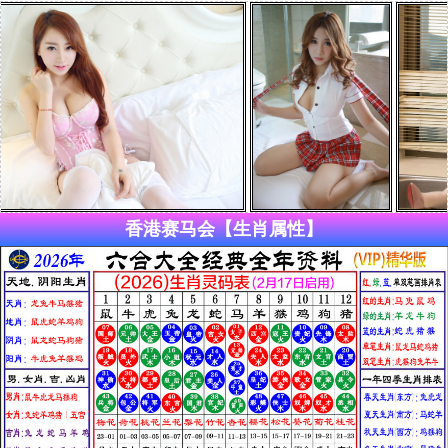
香港赛马会【生肖属性】