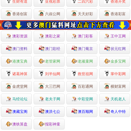
生财有道
亚视彩票
二四六彩
香港开奖
香港创富
六叔公网
天天好彩
香港彩富
澳彩资源
澳彩之家
澳门彩客
王中王网
澳门资料
澳门彩经
澳门葡京
状元红网
港澳宝典
老管家网
老顽童网
金多宝网
诸葛神算
刘半仙网
救世祖网
掌中彩网
金虎堂网
大三巴网
百彩通网
横财富网
马经论坛
老夫子网
中彩堂网
天机老人
澳藏宝阁
澳洪七公
澳百顺网
奇人中特
澳铁算盘
报彩神童