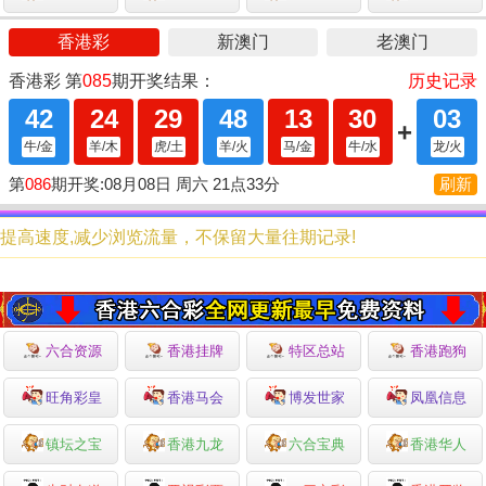
提高速度,减少浏览流量，不保留大量往期记录!
六合资源
香港挂牌
特区总站
香港跑狗
旺角彩皇
香港马会
博发世家
凤凰信息
镇坛之宝
香港九龙
六合宝典
香港华人