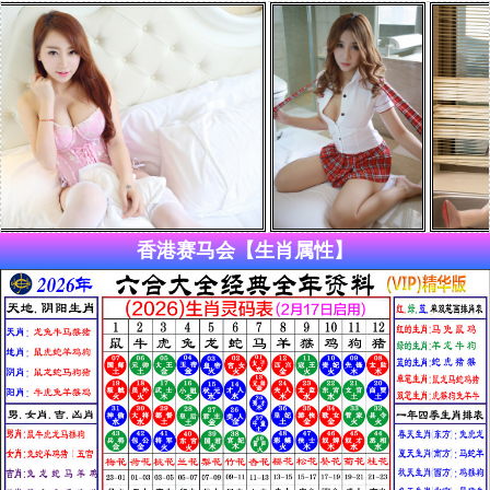
香港赛马会【生肖属性】