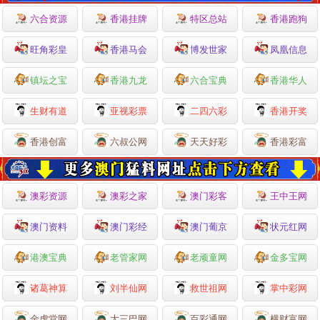
六合资源
香港挂牌
特区总站
香港跑狗
旺角彩皇
香港马会
博发世家
凤凰信息
镇坛之宝
香港九龙
六合宝典
香港华人
生财有道
亚视彩票
二四六彩
香港开奖
香港创富
六叔公网
天天好彩
香港彩富
澳彩资源
澳彩之家
澳门彩客
王中王网
澳门资料
澳门彩经
澳门葡京
状元红网
港澳宝典
老管家网
老顽童网
金多宝网
诸葛神算
刘半仙网
救世祖网
掌中彩网
金虎堂网
大三巴网
百彩通网
横财富网