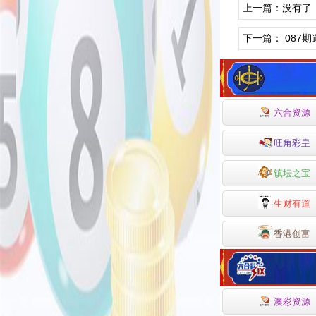
上一篇：没有了
下一篇：
087
六合资源
旺角彩皇
镇坛之宝
生财有道
香港创富
澳彩资源