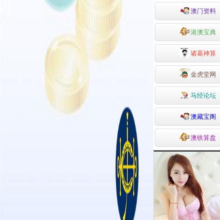
澳门资料
港澳宝典
诸葛神算
金虎堂网
马经论坛
澳藏宝阁
澳铁算盘