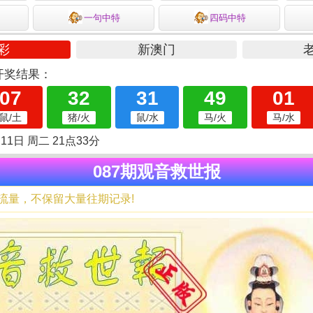
一句中特
四码中特
087期观音救世报
流量，不保留大量往期记录!