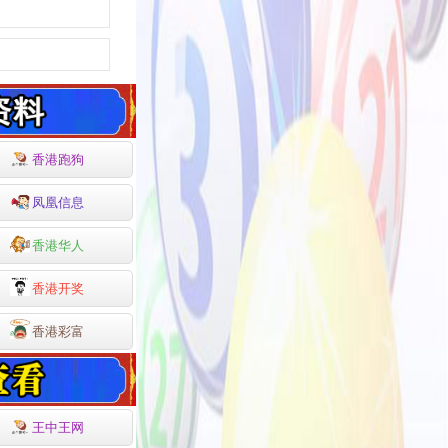
香港跑狗
凤凰信息
香港华人
香港开奖
香港彩富
王中王网