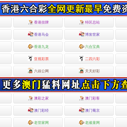
香港挂牌
特区总站
香港马会
博发世家
香港九龙
六合宝典
亚视彩票
二四六彩
六叔公网
天天好彩
澳彩之家
澳门彩客
澳门彩经
澳门葡京
老管家网
老顽童网