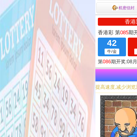
机密信封
提高速度,减少浏览