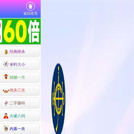
返回首页
经典绝杀
来料大小
稳赚一肖
绝杀三肖
二字爆特
火爆八码
内幕一肖