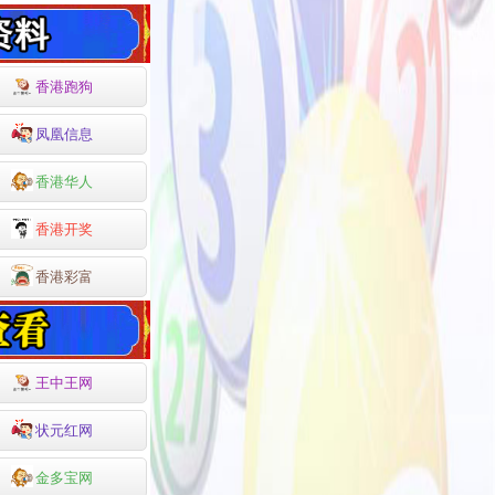
香港跑狗
凤凰信息
香港华人
香港开奖
香港彩富
王中王网
状元红网
金多宝网