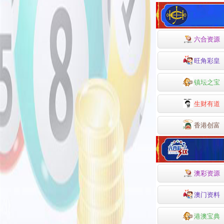
六合资源
旺角彩皇
镇坛之宝
生财有道
香港创富
澳彩资源
澳门资料
港澳宝典