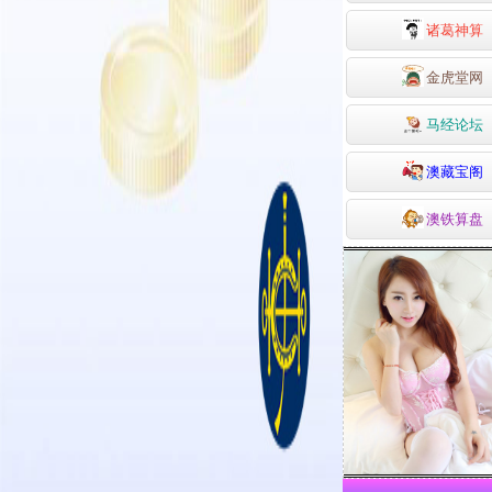
诸葛神算
金虎堂网
马经论坛
澳藏宝阁
澳铁算盘