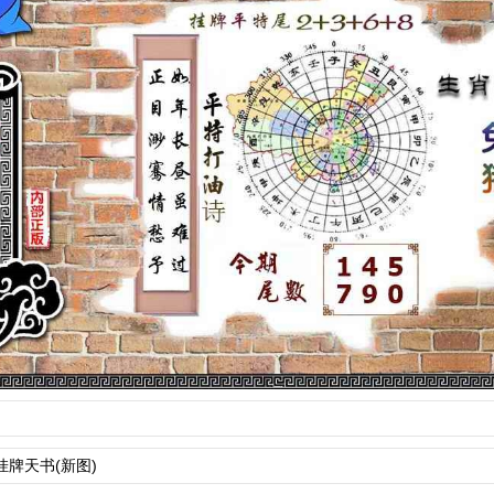
挂牌天书(新图)