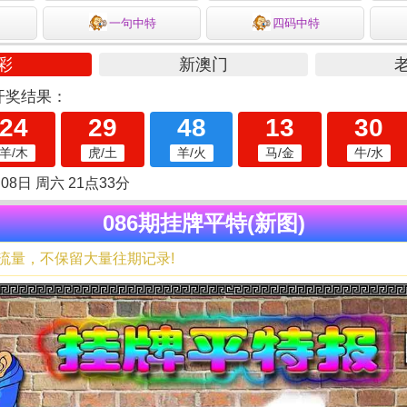
一句中特
四码中特
086期挂牌平特(新图)
流量，不保留大量往期记录!