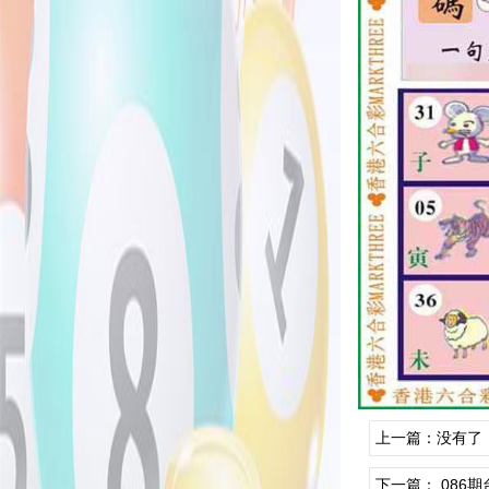
上一篇：没有了
下一篇：
086期