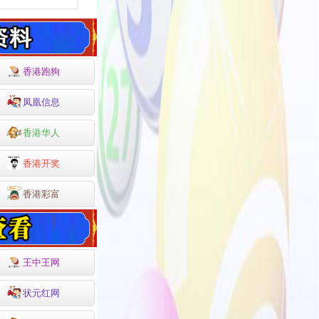
香港跑狗
凤凰信息
香港华人
香港开奖
香港彩富
王中王网
状元红网