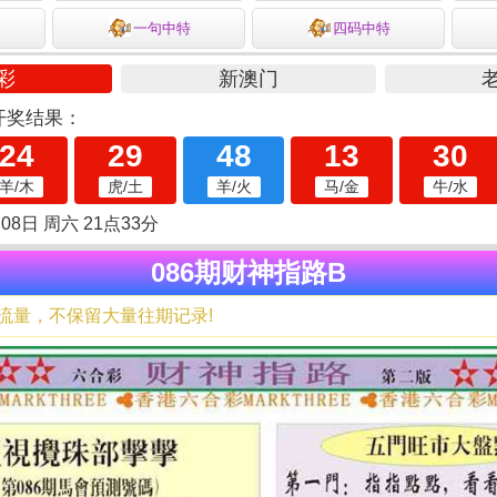
一句中特
四码中特
086期财神指路B
流量，不保留大量往期记录!