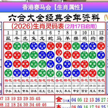
香港赛马会【生肖属性】