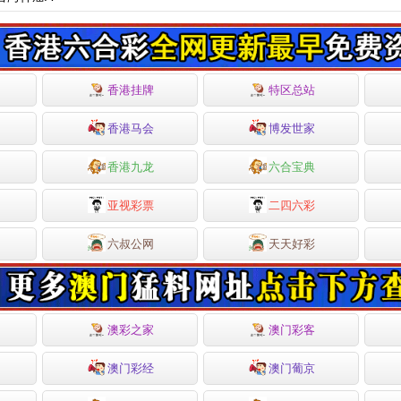
香港挂牌
特区总站
香港马会
博发世家
香港九龙
六合宝典
亚视彩票
二四六彩
六叔公网
天天好彩
澳彩之家
澳门彩客
澳门彩经
澳门葡京