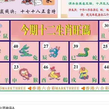
台湾神庙A