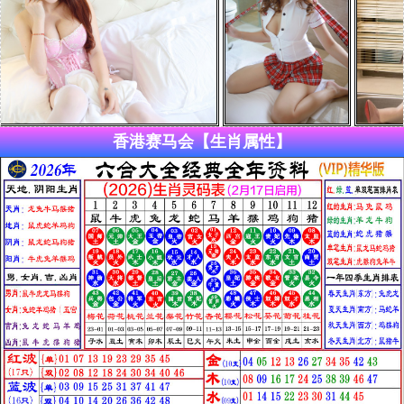
香港赛马会【生肖属性】