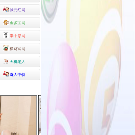
状元红网
金多宝网
掌中彩网
横财富网
天机老人
奇人中特