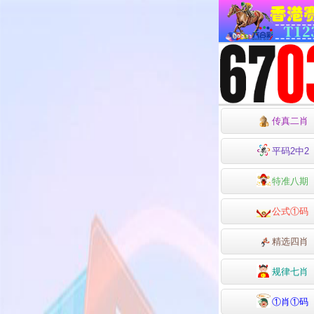
传真二肖
平码2中2
特准八期
公式①码
精选四肖
规律七肖
①肖①码