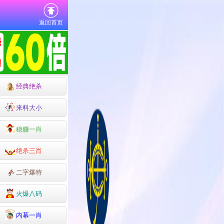
返回首页
经典绝杀
来料大小
稳赚一肖
绝杀三肖
二字爆特
火爆八码
内幕一肖