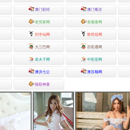
澳门彩经
澳门葡京
老管家网
老顽童网
刘半仙网
救世祖网
大三巴网
百彩通网
老夫子网
中彩堂网
澳洪七公
澳百顺网
报彩神童