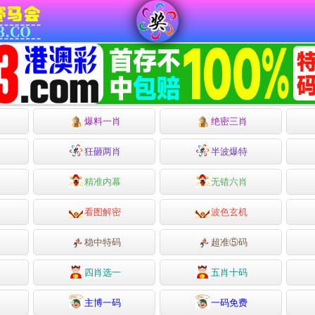
爆料一肖
绝密三肖
狂砸两肖
半波爆特
精准内幕
无错六肖
看图解密
波色玄机
稳中特码
超准⑤码
四肖选一
五肖十码
主博一码
一码免费