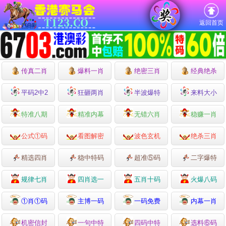
返回首页
传真二肖
爆料一肖
绝密三肖
经典绝杀
平码2中2
狂砸两肖
半波爆特
来料大小
特准八期
精准内幕
无错六肖
稳赚一肖
公式①码
看图解密
波色玄机
绝杀三肖
精选四肖
稳中特码
超准⑤码
二字爆特
规律七肖
四肖选一
五肖十码
火爆八码
①肖①码
主博一码
一码免费
内幕一肖
机密信封
一句中特
四码中特
选料⑥码