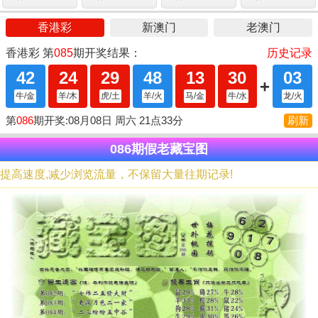
086期假老藏宝图
提高速度,减少浏览流量，不保留大量往期记录!