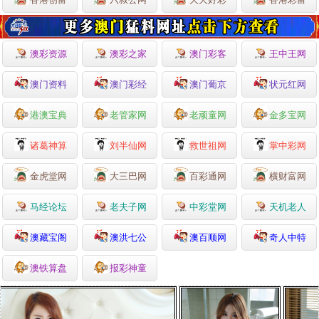
澳彩资源
澳彩之家
澳门彩客
王中王网
澳门资料
澳门彩经
澳门葡京
状元红网
港澳宝典
老管家网
老顽童网
金多宝网
诸葛神算
刘半仙网
救世祖网
掌中彩网
金虎堂网
大三巴网
百彩通网
横财富网
马经论坛
老夫子网
中彩堂网
天机老人
澳藏宝阁
澳洪七公
澳百顺网
奇人中特
澳铁算盘
报彩神童