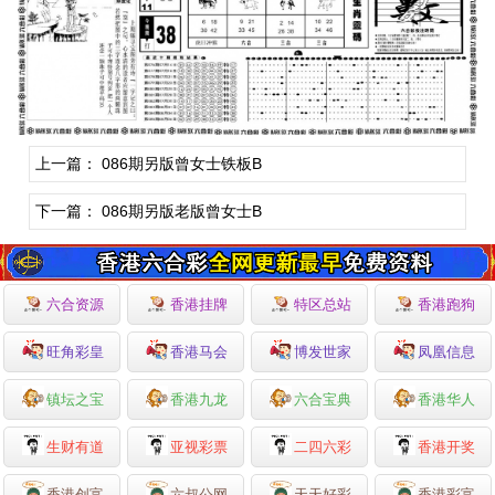
上一篇：
086期另版曾女士铁板B
下一篇：
086期另版老版曾女士B
六合资源
香港挂牌
特区总站
香港跑狗
旺角彩皇
香港马会
博发世家
凤凰信息
镇坛之宝
香港九龙
六合宝典
香港华人
生财有道
亚视彩票
二四六彩
香港开奖
香港创富
六叔公网
天天好彩
香港彩富