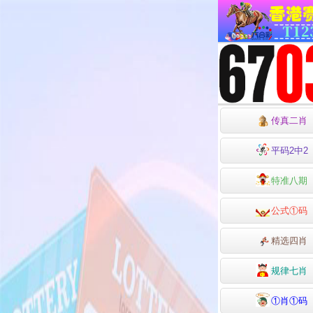
传真二肖
平码2中2
特准八期
公式①码
精选四肖
规律七肖
①肖①码