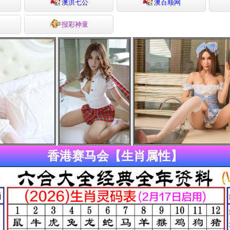
澳洪七公
澳百顺网
报彩神童
香港赛马会【生肖属性】