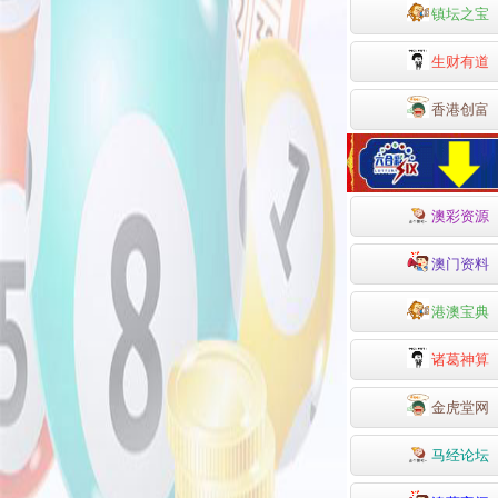
镇坛之宝
生财有道
香港创富
澳彩资源
澳门资料
港澳宝典
诸葛神算
金虎堂网
马经论坛