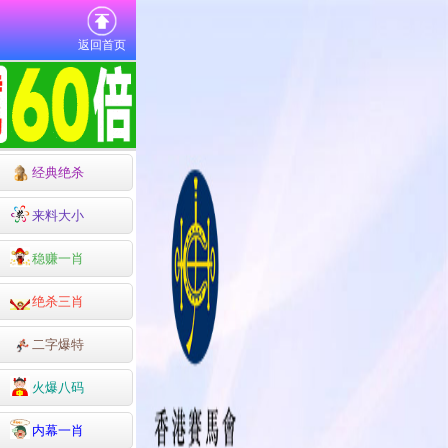
返回首页
经典绝杀
来料大小
稳赚一肖
绝杀三肖
二字爆特
火爆八码
内幕一肖