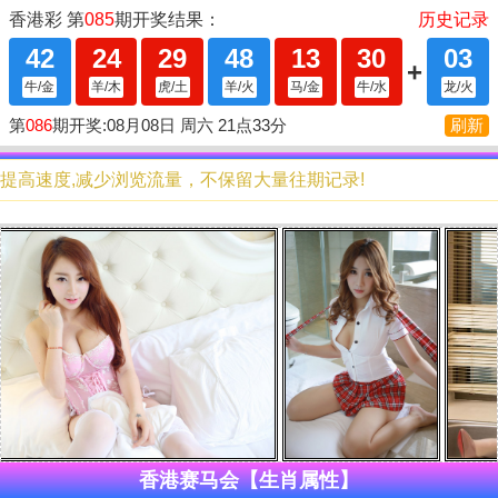
提高速度,减少浏览流量，不保留大量往期记录!
香港赛马会【生肖属性】